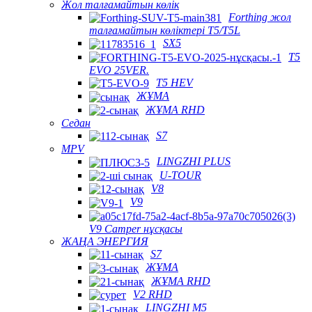
Жол талғамайтын көлік
Forthing жол
талғамайтын көліктері T5/T5L
SX5
T5
EVO 25VER.
T5 HEV
ЖҰМА
ЖҰМА RHD
Седан
S7
MPV
LINGZHI PLUS
U-TOUR
V8
V9
V9 Camper нұсқасы
ЖАҢА ЭНЕРГИЯ
S7
ЖҰМА
ЖҰМА RHD
V2 RHD
LINGZHI M5