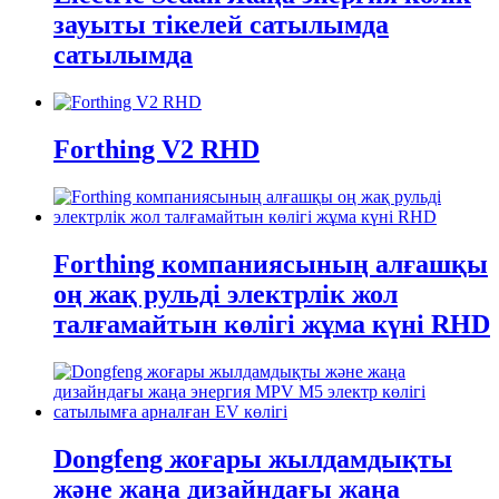
зауыты тікелей сатылымда
сатылымда
Forthing V2 RHD
Forthing компаниясының алғашқы
оң жақ рульді электрлік жол
талғамайтын көлігі жұма күні RHD
Dongfeng жоғары жылдамдықты
және жаңа дизайндағы жаңа