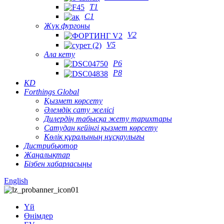
T1
C1
Жүк фургоны
V2
V5
Ала кету
P6
P8
KD
Forthings Global
Қызмет көрсету
Әлемдік сату желісі
Дилердің табысқа жету тарихтары
Сатудан кейінгі қызмет көрсету
Көлік құралының нұсқаулығы
Дистрибьютор
Жаңалықтар
Бізбен хабарласыңы
English
Үй
Өнімдер