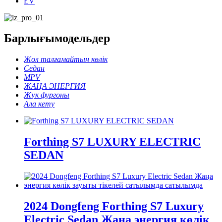
EV
Барлығы
модельдер
Жол талғамайтын көлік
Седан
MPV
ЖАҢА ЭНЕРГИЯ
Жүк фургоны
Ала кету
Forthing S7 LUXURY ELECTRIC
SEDAN
2024 Dongfeng Forthing S7 Luxury
Electric Sedan Жаңа энергия көлік