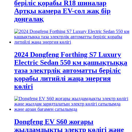
беріліс қорабы R18 шиналар
Артқы камера EV-сол жақ бір
доңғалақ
2024 Dongfeng Forthing S7 Luxury
Electric Sedan 550 км қашықтыққа
таза электрлік автоматты беріліс
қорабы литийлі жаңа энергия
көлігі
Dongfeng EV S60 жоғары
жылдамдықты электр көлігі және