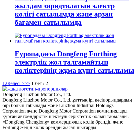
жылдам зарядталатын электр
көлігі сатылымда және арзан
бағамен сатылымда
Еуропадағы Dongfeng Forthing
электрлік жол талғамайтын
көліктерінің жұма күнгі сатылымы
1
2
Келесі >
>>
1-бет / 2
Dongfeng Liuzhou Motor Co., Ltd.
Dongfeng Liuzhou Motor Co., Ltd. ұлттық ірі кәсіпорындардың
бірі болып табылады және Liuzhou Industrial Holdings
Corporation және Dongfeng Motor Corporation компаниялары
құрған автоөндірістік шектеулі серіктестік болып табылады.
«Dongfeng Chenglong» коммерциялық көлік брендін және
Forthing жеңіл көлік брендін жасап шығарды.