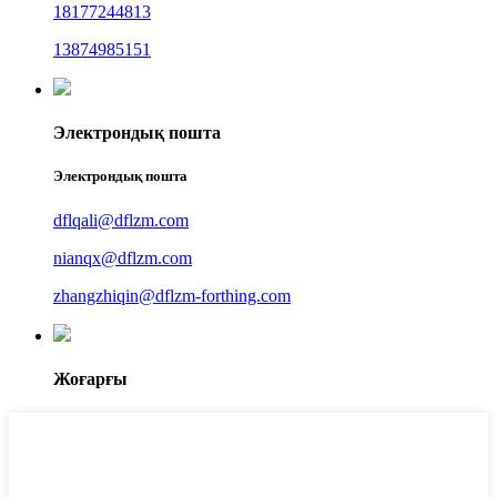
18177244813
13874985151
Электрондық пошта
Электрондық пошта
dflqali@dflzm.com
nianqx@dflzm.com
zhangzhiqin@dflzm-forthing.com
Жоғарғы