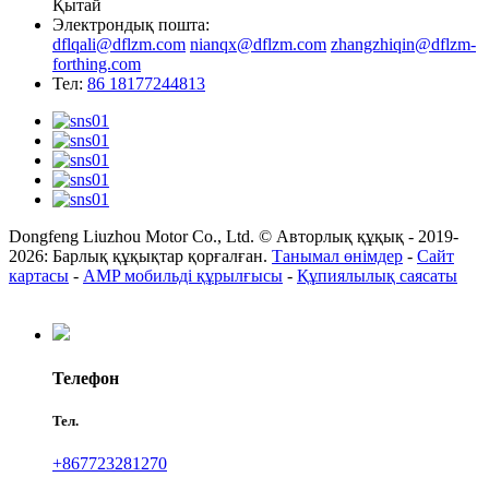
Қытай
Электрондық пошта:
dflqali@dflzm.com
nianqx@dflzm.com
zhangzhiqin@dflzm-
forthing.com
Тел:
86 18177244813
Dongfeng Liuzhou Motor Co., Ltd. © Авторлық құқық - 2019-
2026: Барлық құқықтар қорғалған.
Танымал өнімдер
-
Сайт
картасы
-
AMP мобильді құрылғысы
-
Құпиялылық саясаты
Телефон
Тел.
+867723281270