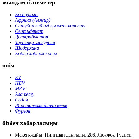
жылдам сілтемелер
Біз туралы
Африка (Алжир)
Сатудан кейінгі қызмет көрсету
Сертификат
Дистрибьютор
Зауытқа экскурсия
Шеберхана
Бізбен хабарласыңы
өнім
EV
HEV
MPV
Ала кету
Седан
Жол талғамайтын көлік
Фургон
бізбен хабарласыңы
Мекен-жайы: Пингшан даңғылы, 286, Лючжоу, Гуанси,