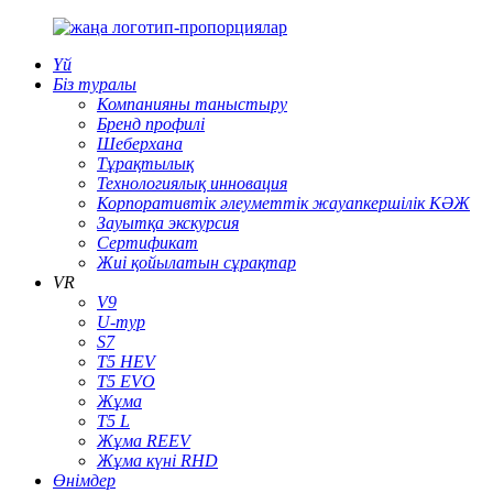
Үй
Біз туралы
Компанияны таныстыру
Бренд профилі
Шеберхана
Тұрақтылық
Технологиялық инновация
Корпоративтік әлеуметтік жауапкершілік КӘЖ
Зауытқа экскурсия
Сертификат
Жиі қойылатын сұрақтар
VR
V9
U-тур
S7
T5 HEV
T5 EVO
Жұма
T5 L
Жұма REEV
Жұма күні RHD
Өнімдер